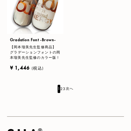
Gradation Font -Brown-
【岡本瑠美先生監修商品】
グラデーションフォントの岡
本瑠美先生監修のカラー版！
¥ 1,446
(税込)
1
2
3
次へ