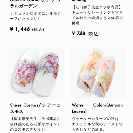
ラルガーデン
【江口響子先生コラボ商品】
キュートなシーリングを写ネ
ナチュラルなボタニカルモチ
イル独自の繊細さと立体感で
ーフがたっぷり♪
再現
¥ 1,446
(税込)
¥ 748
(税込)
Sheer Cosmos/シアーコ
Water Colors(Autumn
スモス
Leaves)
【岡本瑠美先生コラボ商品】
ウォーターカラーズの秋は、
抜け感のある花脈がポイント
ナチュラルな秋のテイストで
のコスモスデザイン
もみじなどの紅葉。